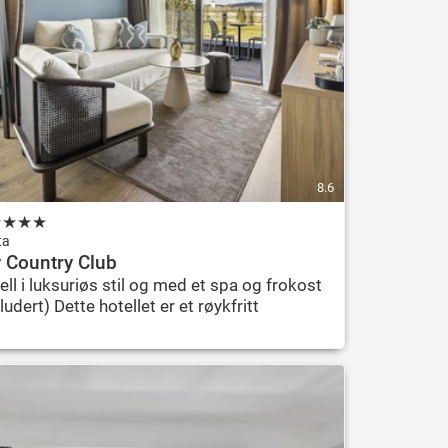
8.6
★
★
★
★
ta
y Country Club
ell i luksuriøs stil og med et spa og frokost
ludert) Dette hotellet er et røykfritt