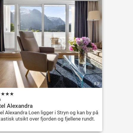
8.2
★
★
★
★
n
el Alexandra
el Alexandra Loen ligger i Stryn og kan by på
tastisk utsikt over fjorden og fjellene rundt.