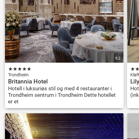
9.2
★
★
★
★
★
★
Trondheim
Kløf
Britannia Hotel
Lil
Hotell i luksuriøs stil og med 4 restauranter i
Hot
Trondheim sentrum i Trondheim Dette hotellet
(ink
er et