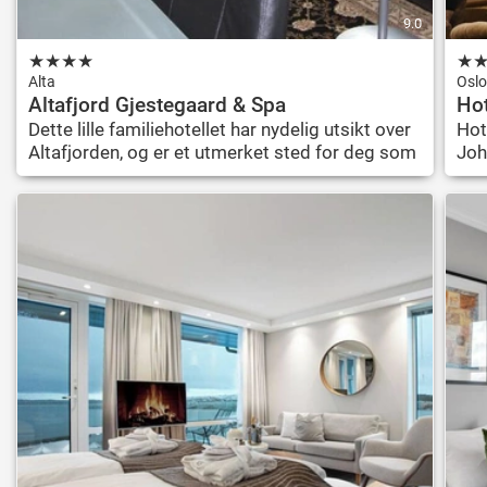
9.0
★
★
★
★
★
Alta
Osl
Altafjord Gjestegaard & Spa
Hot
Dette lille familiehotellet har nydelig utsikt over
Hot
Altafjorden, og er et utmerket sted for deg som
Joh