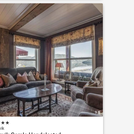
9.5
★
★
★
vik