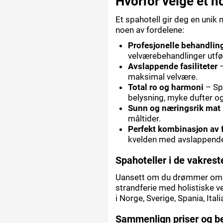
Hvorfor velge et h
Et spahotell gir deg en unik 
noen av fordelene:
Profesjonelle behandlin
velværebehandlinger utfør
Avslappende fasiliteter
–
maksimal velvære.
Total ro og harmoni
– Sp
belysning, myke dufter o
Sunn og næringsrik mat
måltider.
Perfekt kombinasjon av f
kvelden med avslappende
Spahoteller i de vakres
Uansett om du drømmer om en
strandferie med holistiske v
i Norge, Sverige, Spania, Ita
Sammenlign priser og bes