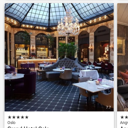
7.7
★
★
★
★
★
★
Oslo
Ang