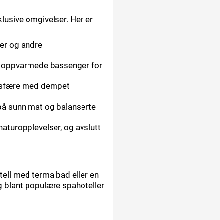
klusive omgivelser. Her er
er og andre
g oppvarmede bassenger for
mosfære med dempet
på sunn mat og balanserte
naturopplevelser, og avslutt
ell med termalbad eller en
lg blant populære spahoteller