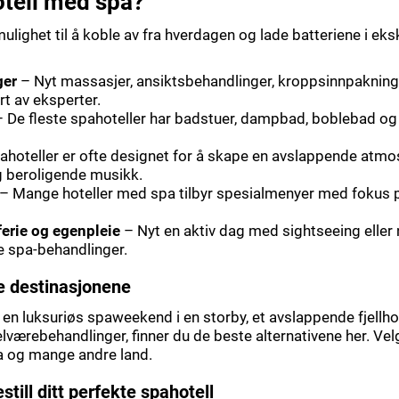
otell med spa?
mulighet til å koble av fra hverdagen og lade batteriene i eks
ger
– Nyt massasjer, ansiktsbehandlinger, kroppsinnpakning
t av eksperter.
 De fleste spahoteller har badstuer, dampbad, boblebad o
ahoteller er ofte designet for å skape en avslappende at
g beroligende musikk.
– Mange hoteller med spa tilbyr spesialmenyer med fokus 
erie og egenpleie
– Nyt en aktiv dag med sightseeing eller 
 spa-behandlinger.
te destinasjonene
 luksuriøs spaweekend i en storby, et avslappende fjellhot
elværebehandlinger, finner du de beste alternativene her. Ve
lia og mange andre land.
till ditt perfekte spahotell