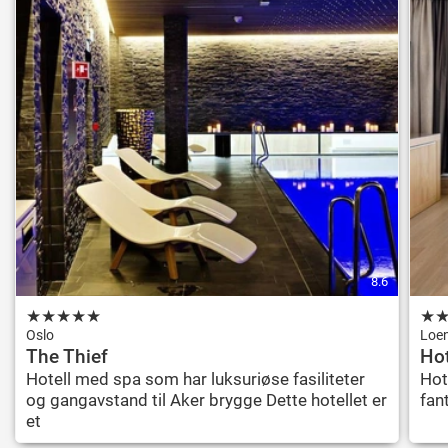
8.6
★
★
★
★
★
★
Oslo
Loe
The Thief
Hot
Hotell med spa som har luksuriøse fasiliteter
Hot
og gangavstand til Aker brygge Dette hotellet er
fan
et