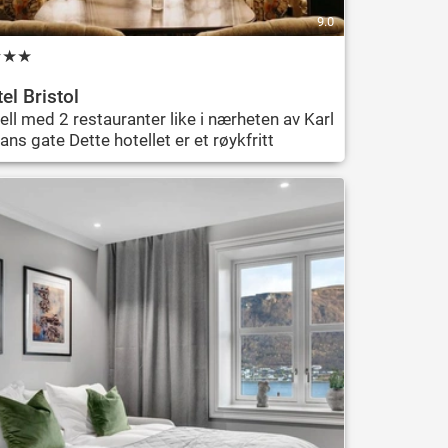
9.0
★
★
★
o
el Bristol
ell med 2 restauranter like i nærheten av Karl
ans gate Dette hotellet er et røykfritt