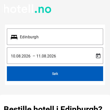
–
Søk
Bestille hotell i Edinburgh?