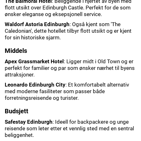
The Balmoral Hotel
: Beliggende i hjertet av byen med
flott utsikt over Edinburgh Castle. Perfekt for de som
ønsker eleganse og eksepsjonell service.
Waldorf Astoria Edinburgh
: Også kjent som 'The
Caledonian', dette hotellet tilbyr flott utsikt og er kjent
for sin historiske sjarm.
Middels
Apex Grassmarket Hotel
: Ligger midt i Old Town og er
perfekt for familier og par som ønsker nærhet til byens
attraksjoner.
Leonardo Edinburgh City
: Et komfortabelt alternativ
med moderne fasiliteter som passer både
forretningsreisende og turister.
Budsjett
Safestay Edinburgh
: Ideell for backpackere og unge
reisende som leter etter et vennlig sted med en sentral
beliggenhet.