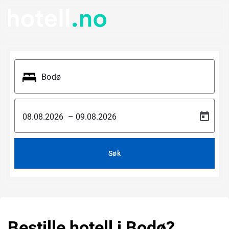
–
Søk
Bestille hotell i Bodø?