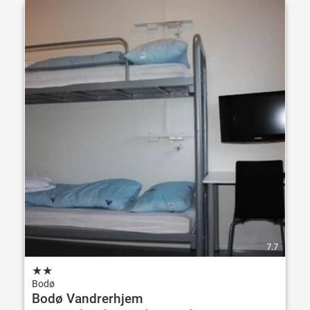
7.7
★
★
Bodø
Bodø Vandrerhjem