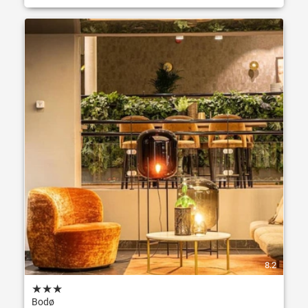
8.2
★
★
★
Bodø