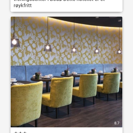
røykfritt
8.7