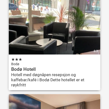
8.3
★
★
★
Bodø
Bodø Hotell
Hotell med døgnåpen resepsjon og
kaffebar/kafé i Bodø Dette hotellet er et
røykfritt