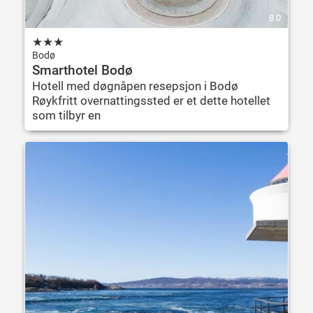
8.0
★
★
★
Bodø
Smarthotel Bodø
Hotell med døgnåpen resepsjon i Bodø
Røykfritt overnattingssted er et dette hotellet
som tilbyr en