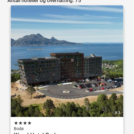
Antall hoteller og overnatting: 75
8.3
★
★
★
★
Bodø