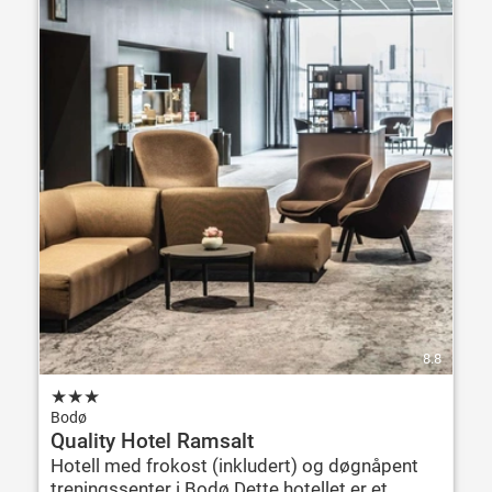
8.8
★
★
★
Bodø
Quality Hotel Ramsalt
Hotell med frokost (inkludert) og døgnåpent
treningssenter i Bodø Dette hotellet er et