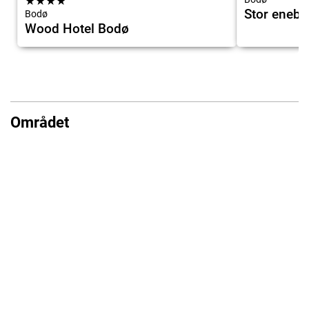
★
★
★
★
Stor enebo
Bodø
Wood Hotel Bodø
Området