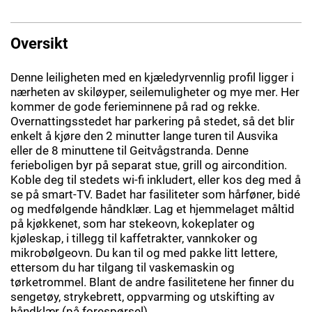
Oversikt
Denne leiligheten med en kjæledyrvennlig profil ligger i
nærheten av skiløyper, seilemuligheter og mye mer. Her
kommer de gode ferieminnene på rad og rekke.
Overnattingsstedet har parkering på stedet, så det blir
enkelt å kjøre den 2 minutter lange turen til Ausvika
eller de 8 minuttene til Geitvågstranda. Denne
ferieboligen byr på separat stue, grill og aircondition.
Koble deg til stedets wi-fi inkludert, eller kos deg med å
se på smart-TV. Badet har fasiliteter som hårføner, bidé
og medfølgende håndklær. Lag et hjemmelaget måltid
på kjøkkenet, som har stekeovn, kokeplater og
kjøleskap, i tillegg til kaffetrakter, vannkoker og
mikrobølgeovn. Du kan til og med pakke litt lettere,
ettersom du har tilgang til vaskemaskin og
tørketrommel. Blant de andre fasilitetene her finner du
sengetøy, strykebrett, oppvarming og utskifting av
håndklær (på forespørsel).