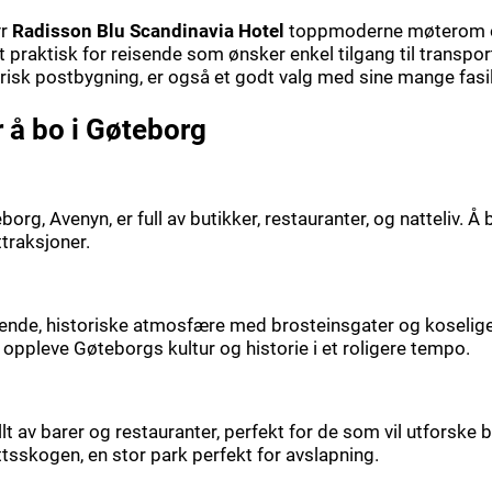
yr
Radisson Blu Scandinavia Hotel
toppmoderne møterom og 
t praktisk for reisende som ønsker enkel tilgang til transpo
orisk postbygning, er også et godt valg med sine mange fasili
å bo i Gøteborg
org, Avenyn, er full av butikker, restauranter, og natteliv. Å
ttraksjoner.
rende, historiske atmosfære med brosteinsgater og koselige k
ppleve Gøteborgs kultur og historie i et roligere tempo.
llt av barer og restauranter, perfekt for de som vil utforske
tsskogen, en stor park perfekt for avslapning.