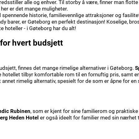
dsstiller alle og enhver. Til storby å være, finner man flotte
 her er det mange muligheter.
 spennende historie, familievennlige attraksjoner og fasilitet
dy barer, er Gøteborg en perfekt destinasjon! Koselige, bros
e hoteller - i Gøteborg har du alt!
for hvert budsjett
udsjett, finnes det mange rimelige alternativer i Gøteborg.
S
 hotellet tilbyr komfortable rom til en fornuftig pris, samt e
t annet rimelig alternativ, spesielt for de som er åpne for e
ndic Rubinen
, som er kjent for sine familierom og praktisk
erg Heden Hotel
er også ideelt for familier med sin nærhet t