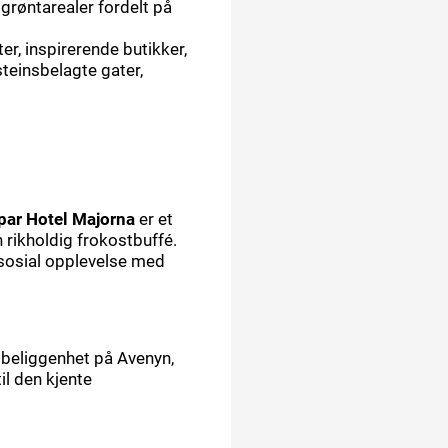
 grøntarealer fordelt på
er, inspirerende butikker,
teinsbelagte gater,
par Hotel Majorna
er et
n rikholdig frokostbuffé.
n sosial opplevelse med
e beliggenhet på Avenyn,
il den kjente