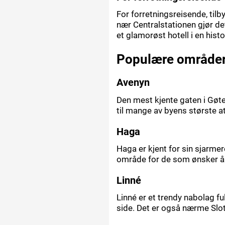
For forretningsreisende, tilb
nær Centralstationen gjør de
et glamorøst hotell i en hist
Populære områder 
Avenyn
Den mest kjente gaten i Gøteb
til mange av byens største a
Haga
Haga er kjent for sin sjarme
område for de som ønsker å o
Linné
Linné er et trendy nabolag fu
side. Det er også nærme Slot