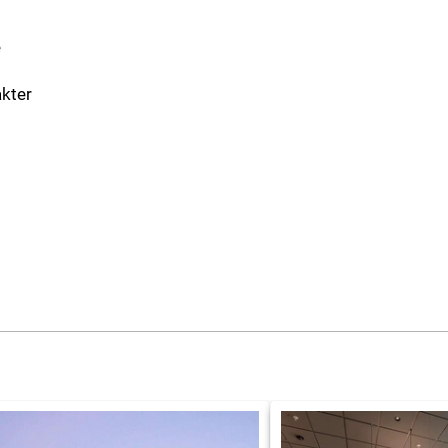
e
akter