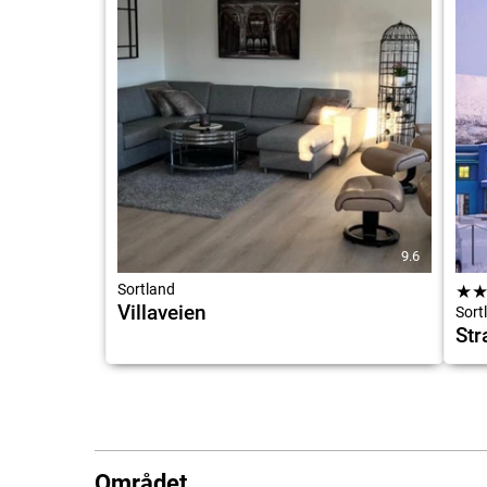
9.6
Sortland
★
Villaveien
Sort
Str
Området