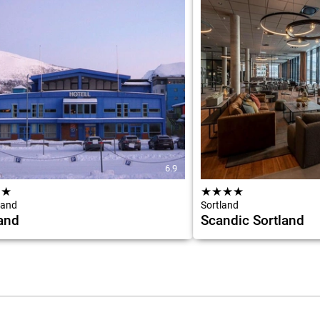
6.9
★
★
★
★
★
★
land
Sortland
and
Scandic Sortland