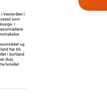
i Vesterålen i
ingssted som
lounge. I
fellesområdene
 mottakelse
llesområdet og
tland har 66
let i Sortland
har dusj.
tte hotellet