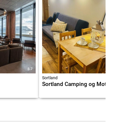
8.7
6.5
Sortland
Sortland Camping og Motell AS