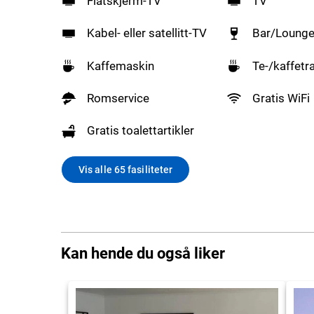
Flatskjerm-TV
TV
Kabel- eller satellitt-TV
Bar/Loung
Kaffemaskin
Te-/kaffetr
Romservice
Gratis WiFi
Gratis toalettartikler
Vis alle 65 fasiliteter
Kan hende du også liker