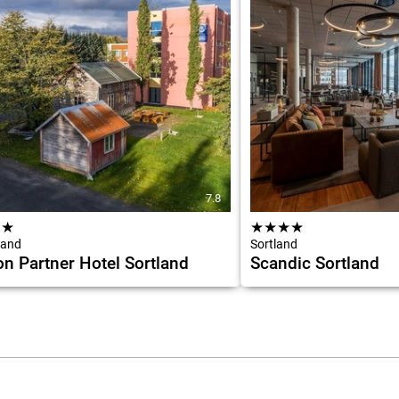
7.8
★
★
★
★
★
★
land
Sortland
n Partner Hotel Sortland
Scandic Sortland