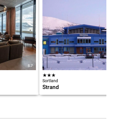
8.7
6.9
★
★
★
Sortland
Strand