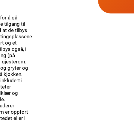
for å gå
 tilgang til
at de tilbys
ttingsplassene
rt og et
lbys også, i
ring (på
0 gjesterom.
og gryter og
på kjøkken.
inkludert i
iteter
ndklær og
le.
luderer
om er oppført
edet eller i