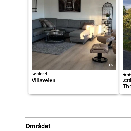
9.6
Sortland
★
Villaveien
Sort
Tho
Området