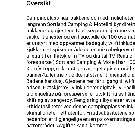
Oversikt
Campingplass nær bakkene og med muligheter 
langrenn Sortland Camping & Motell tilbyr direkte
bakkene, og gjestene føler seg som hjemme ved 
vaskeritjenester og en hage. Alle de 100 overna
er utstyrt med oppvarmet badegulv, wi-fi inklude
kjøkken. Et spiseområde og en mikrobølgeovn ti
tillegg til en flatskjerm-TV og digital-TV. Rengjø
forespørsel) Sortland Camping & Motell har 10
Komfyrtopp, mikrobølgeovn, eget spiseområde 
panner/tallerkner/kjøkkenutstyr er tilgjengelig 
Badene har dusj. Gjestene her får tilgang til wi-fi 
prisen. Flatskjerm-TV inkluderer digital-TV. Fasil
tilgjengelige på forespørsel er utskifting av hå
skifting av sengetøy. Rengjøring tilbys etter avta
Fritidsfasiliteter ved denne campingplassen ink
skimuligheter rett utenfor. Fritidsaktivitetene s
nedenfor, er tilgjengelige enten på overnattingsst
nærområdet. Avgifter kan tilkomme.