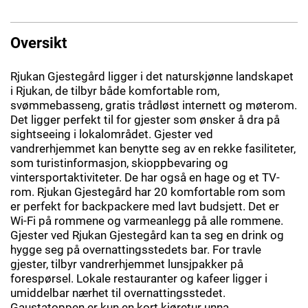
Oversikt
Rjukan Gjestegård ligger i det naturskjønne landskapet
i Rjukan, de tilbyr både komfortable rom,
svømmebasseng, gratis trådløst internett og møterom.
Det ligger perfekt til for gjester som ønsker å dra på
sightseeing i lokalområdet. Gjester ved
vandrerhjemmet kan benytte seg av en rekke fasiliteter,
som turistinformasjon, skioppbevaring og
vintersportaktiviteter. De har også en hage og et TV-
rom. Rjukan Gjestegård har 20 komfortable rom som
er perfekt for backpackere med lavt budsjett. Det er
Wi-Fi på rommene og varmeanlegg på alle rommene.
Gjester ved Rjukan Gjestegård kan ta seg en drink og
hygge seg på overnattingsstedets bar. For travle
gjester, tilbyr vandrerhjemmet lunsjpakker på
forespørsel. Lokale restauranter og kafeer ligger i
umiddelbar nærhet til overnattingsstedet.
Gaustatoppen er kun en kort kjøretur unna