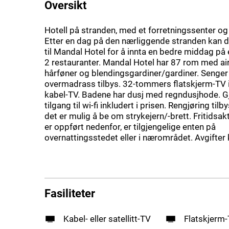
Oversikt
Hotell på stranden, med et forretningssenter og
Etter en dag på den nærliggende stranden kan d
til Mandal Hotel for å innta en bedre middag på
2 restauranter. Mandal Hotel har 87 rom med air
hårføner og blendingsgardiner/gardiner. Senge
overmadrass tilbys. 32-tommers flatskjerm-TV 
kabel-TV. Badene har dusj med regndusjhode. Gj
tilgang til wi-fi inkludert i prisen. Rengjøring tilb
det er mulig å be om strykejern/-brett. Fritidsa
er oppført nedenfor, er tilgjengelige enten på
overnattingsstedet eller i nærområdet. Avgifter
Fasiliteter
Kabel- eller satellitt-TV
Flatskjerm