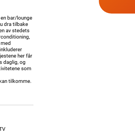
 en bar/lounge
u dra tilbake
 en av stedets
conditioning,
r med
inkluderer
estene her får
ys daglig, og
ktivitetene som
 kan tilkomme.
-TV