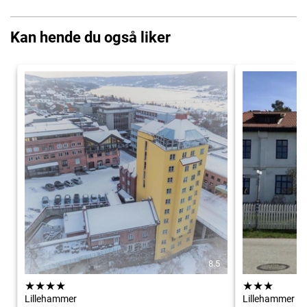
Kan hende du også liker
8.5
★
★
★
★
★
★
★
Lillehammer
Lillehammer