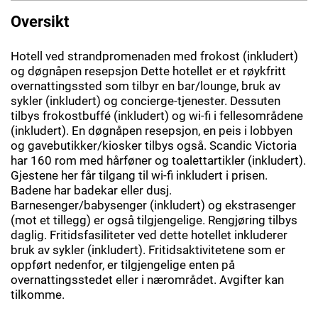
Oversikt
Hotell ved strandpromenaden med frokost (inkludert)
og døgnåpen resepsjon Dette hotellet er et røykfritt
overnattingssted som tilbyr en bar/lounge, bruk av
sykler (inkludert) og concierge-tjenester. Dessuten
tilbys frokostbuffé (inkludert) og wi-fi i fellesområdene
(inkludert). En døgnåpen resepsjon, en peis i lobbyen
og gavebutikker/kiosker tilbys også. Scandic Victoria
har 160 rom med hårføner og toalettartikler (inkludert).
Gjestene her får tilgang til wi-fi inkludert i prisen.
Badene har badekar eller dusj.
Barnesenger/babysenger (inkludert) og ekstrasenger
(mot et tillegg) er også tilgjengelige. Rengjøring tilbys
daglig. Fritidsfasiliteter ved dette hotellet inkluderer
bruk av sykler (inkludert). Fritidsaktivitetene som er
oppført nedenfor, er tilgjengelige enten på
overnattingsstedet eller i nærområdet. Avgifter kan
tilkomme.