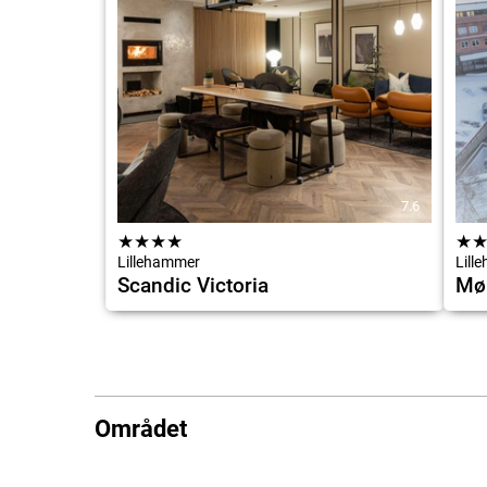
7.6
★
★
★
★
★
Lillehammer
Lill
Scandic Victoria
Møl
Området