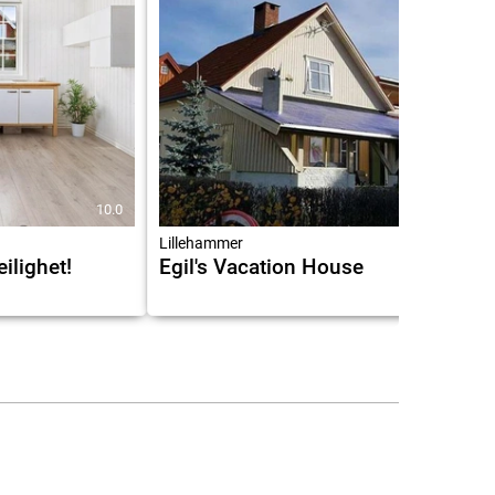
10.0
9.0
Lillehammer
eilighet!
Egil's Vacation House