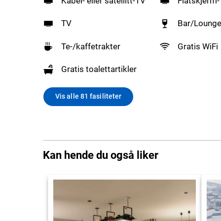
Kabel- eller satellitt-TV
Flatskjerm
TV
Bar/Loung
Te-/kaffetrakter
Gratis WiFi
Gratis toalettartikler
Vis alle 81 fasiliteter
Kan hende du også liker