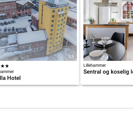
8.5
★
★
★
Lillehammer
Sentral og koselig l
ehammer
la Hotel