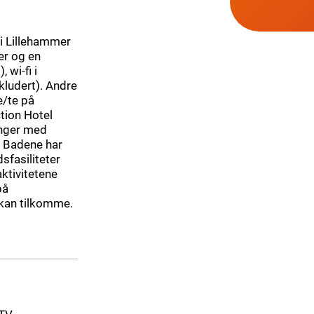
 i Lillehammer
ger og en
 wi-fi i
kludert). Andre
e/te på
tion Hotel
nger med
. Badene har
dsfasiliteter
aktivitetene
på
 kan tilkomme.