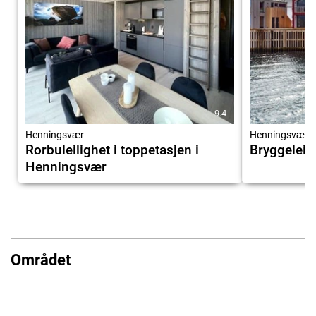
9.4
Henningsvær
Henningsvær
Rorbuleilighet i toppetasjen i
Bryggeleil
Henningsvær
Området