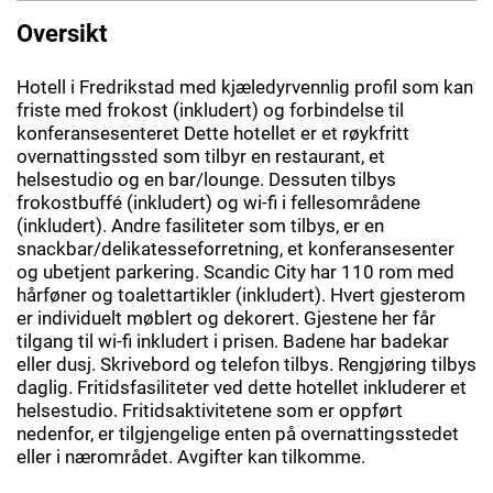
Oversikt
Hotell i Fredrikstad med kjæledyrvennlig profil som kan
friste med frokost (inkludert) og forbindelse til
konferansesenteret Dette hotellet er et røykfritt
overnattingssted som tilbyr en restaurant, et
helsestudio og en bar/lounge. Dessuten tilbys
frokostbuffé (inkludert) og wi-fi i fellesområdene
(inkludert). Andre fasiliteter som tilbys, er en
snackbar/delikatesseforretning, et konferansesenter
og ubetjent parkering. Scandic City har 110 rom med
hårføner og toalettartikler (inkludert). Hvert gjesterom
er individuelt møblert og dekorert. Gjestene her får
tilgang til wi-fi inkludert i prisen. Badene har badekar
eller dusj. Skrivebord og telefon tilbys. Rengjøring tilbys
daglig. Fritidsfasiliteter ved dette hotellet inkluderer et
helsestudio. Fritidsaktivitetene som er oppført
nedenfor, er tilgjengelige enten på overnattingsstedet
eller i nærområdet. Avgifter kan tilkomme.