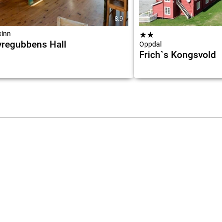
8.9
kinn
★
★
regubbens Hall
Oppdal
Frich`s Kongsvold