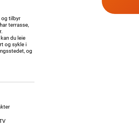
og tilbyr
har terrasse,
r.
kan du leie
t og sykle i
ngsstedet, og
akter
-TV