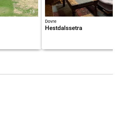
7.8
4.5
Dovre
Hestdalssetra