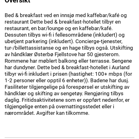
Bed & breakfast ved en innsjø med kaffebar/kafé og
restaurant Dette bed & breakfast-hotellet tilbyr en
restaurant, en bar/lounge og en kaffebar/kafé.
Dessuten tilbys wi-fi i fellesområdene (inkludert) og
ubetjent parkering (inkludert). Concierge-tjenester,
tur-/billettassistanse og en hage tilbys også. Utskifting
av håndklær Østerbø Fjellstove har 50 gjesterom.
Rommene har møblert balkong eller terrasse. Sengene
har dundyner. Dette bed & breakfast-hotellet i Aurland
tilbyr wi-fi inkludert i prisen (hastighet: 100+ mbps (for
1-2 personer eller opptil 6 enheter)). Badene har dusj.
Fasiliteter tilgjengelige på forespørsel er utskifting av
håndklær og skifting av sengetøy. Rengjøring tilbys
daglig. Fritidsaktivitetene som er oppført nedenfor, er
tilgjengelige enten på overnattingsstedet eller i
nærområdet. Avgifter kan tilkomme.