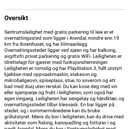
Oversikt
Sentrumsleilighet med gratis parkering til leie er et
overnattingssted som ligger i Arendal, mindre enn 19
km fra Ibsenhuset, og har klimaanlegg.
Overnattingsstedet ligger ved sjøen og har balkong,
avgiftsfri privat parkering og gratis WiFi. Leiligheten er
tilrettelagt for gjester med funksjonshemninger.
Leiligheten er romslig og har PlayStation 3, fullt utstyrt
kjøkken med oppvaskmaskin, stekeovn og
mikrobølgeovn, spiseplass, stue, to soverom og ett
bad med dusj uten terskel. Du kan kose deg med vin
eller sjampanje og frukt i leiligheten, som også har
egen inngang. Leiligheten har sengetøy og håndklær, og
overnattingsstedet tilbyr klesvask. En bar ligger på
stedet, og i sommermånedene kan du bruke
grillutstyret. Mens du bor i leiligheten, kan du drive med
aktiviteter som fisking, kanopadling og fotturer i og
rundt Arendal. Mens du bor i Sentrumsleilighet med