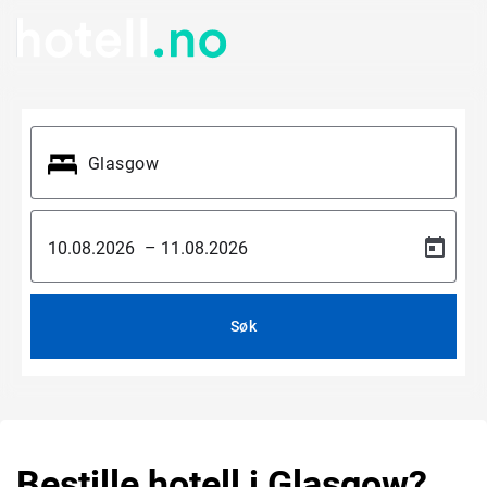
–
Søk
Bestille hotell i Glasgow?