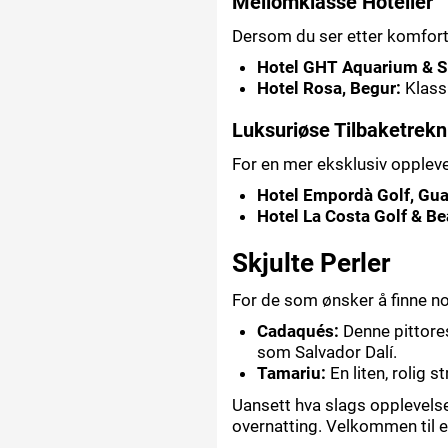
Mellomklasse Hoteller
Dersom du ser etter komfort t
Hotel GHT Aquarium & SP
Hotel Rosa, Begur:
Klassi
Luksuriøse Tilbaketrekn
For en mer eksklusiv opplevel
Hotel Empordà Golf, Gua
Hotel La Costa Golf & Be
Skjulte Perler
For de som ønsker å finne noe
Cadaqués:
Denne pittores
som Salvador Dalí.
Tamariu:
En liten, rolig 
Uansett hva slags opplevelse 
overnatting. Velkommen til e