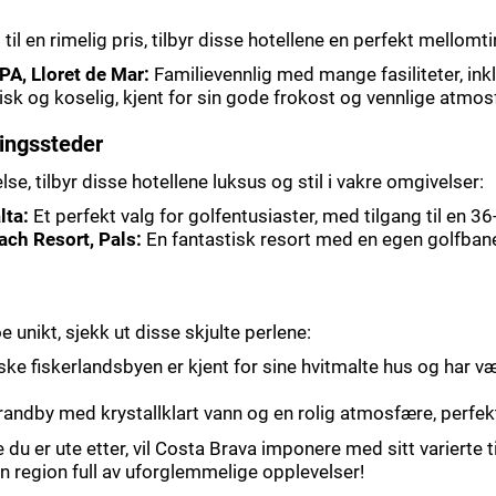
il en rimelig pris, tilbyr disse hotellene en perfekt mellomti
A, Lloret de Mar:
Familievennlig med mange fasiliteter, ink
sk og koselig, kjent for sin gode frokost og vennlige atmos
ingssteder
se, tilbyr disse hotellene luksus og stil i vakre omgivelser:
lta:
Et perfekt valg for golfentusiaster, med tilgang til en 36
ach Resort, Pals:
En fantastisk resort med en egen golfbane
 unikt, sjekk ut disse skjulte perlene:
ke fiskerlandsbyen er kjent for sine hvitmalte hus og har væ
strandby med krystallklart vann og en rolig atmosfære, perfek
du er ute etter, vil Costa Brava imponere med sitt varierte t
n region full av uforglemmelige opplevelser!