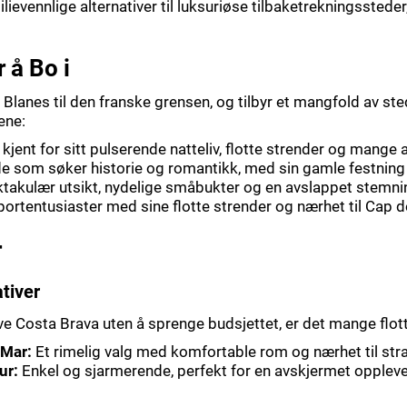
lievennlige alternativer til luksuriøse tilbaketrekningsstede
 å Bo i
Blanes til den franske grensen, og tilbyr et mangfold av ste
ene:
 kjent for sitt pulserende natteliv, flotte strender og mange ak
 de som søker historie og romantikk, med sin gamle festning
takulær utsikt, nydelige småbukter og en avslappet stemni
ortentusiaster med sine flotte strender og nærhet til Cap 
r
tiver
 Costa Brava uten å sprenge budsjettet, er det mange flotte
 Mar:
Et rimelig valg med komfortable rom og nærhet til str
ur:
Enkel og sjarmerende, perfekt for en avskjermet oppleve