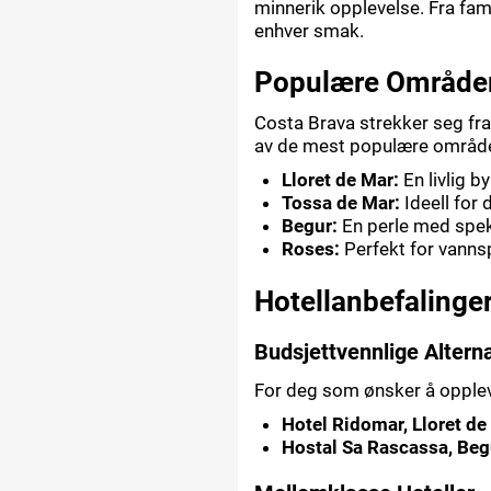
minnerik opplevelse. Fra fami
enhver smak.
Populære Områder
Costa Brava strekker seg fra 
av de mest populære områd
Lloret de Mar:
En livlig by
Tossa de Mar:
Ideell for
Begur:
En perle med spek
Roses:
Perfekt for vannsp
Hotellanbefalinge
Budsjettvennlige Alterna
For deg som ønsker å oppleve
Hotel Ridomar, Lloret de
Hostal Sa Rascassa, Beg