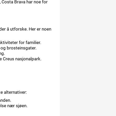
r, Costa Brava har noe for
der å utforske. Her er noen
tiviteter for familier.
 og brosteinsgater.
ng.
de Creus nasjonalpark.
 alternativer:
anden.
lse nær sjøen.