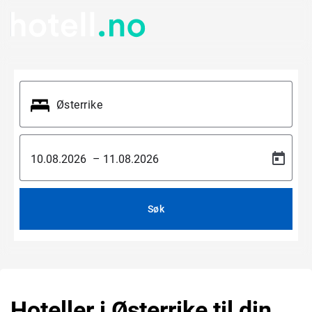
–
Søk
Hoteller i Østerrike til din