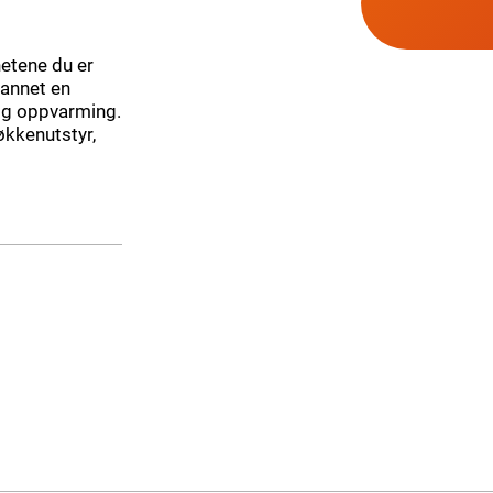
etene du er
 annet en
t og oppvarming.
økkenutstyr,