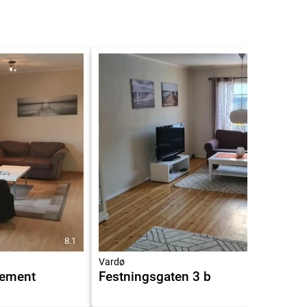
8.1
7.8
Vardø
rtement
Festningsgaten 3 b