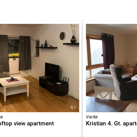
9.1
dø
Vardø
ftop view apartment
Kristian 4. Gt. apa