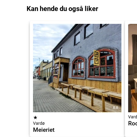
Kan hende du også liker
8.8
★
Var
Roo
Vardø
Meieriet