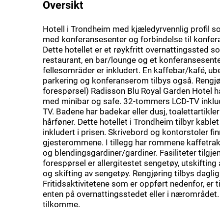
Oversikt
Hotell i Trondheim med kjæledyrvennlig profil s
med konferansesenter og forbindelse til konfer
Dette hotellet er et røykfritt overnattingssted so
restaurant, en bar/lounge og et konferansesenter.
fellesområder er inkludert. En kaffebar/kafé, ub
parkering og konferanserom tilbys også. Rengjø
forespørsel) Radisson Blu Royal Garden Hotel 
med minibar og safe. 32-tommers LCD-TV inklude
TV. Badene har badekar eller dusj, toalettartikler
hårføner. Dette hotellet i Trondheim tilbyr kablet
inkludert i prisen. Skrivebord og kontorstoler fi
gjesterommene. I tillegg har rommene kaffetra
og blendingsgardiner/gardiner. Fasiliteter tilgje
forespørsel er allergitestet sengetøy, utskifting
og skifting av sengetøy. Rengjøring tilbys daglig
Fritidsaktivitetene som er oppført nedenfor, er t
enten på overnattingsstedet eller i nærområdet.
tilkomme.