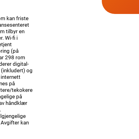
om kan friste
ansesenteret
m tilbyr en
 Wi-fi i
etjent
ring (på
har 298 rom
rer digital-
 (inkludert) og
 internett
nnes på
ktere/tekokere
ngelige på
 av håndklær
.
ilgjengelige
 Avgifter kan