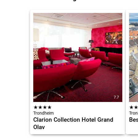
7.7
★
★
★
★
★
Trondheim
Tron
Clarion Collection Hotel Grand
Bes
Olav