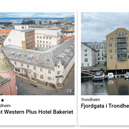
7.5
★
★
Trondheim
Fjordgata i Trondh
dheim
t Western Plus Hotel Bakeriet