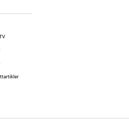
-TV
e
e
ttartikler