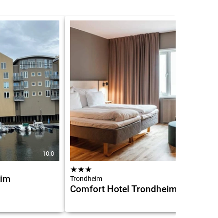
10.0
7.4
★
★
★
eim
Trondheim
Comfort Hotel Trondheim