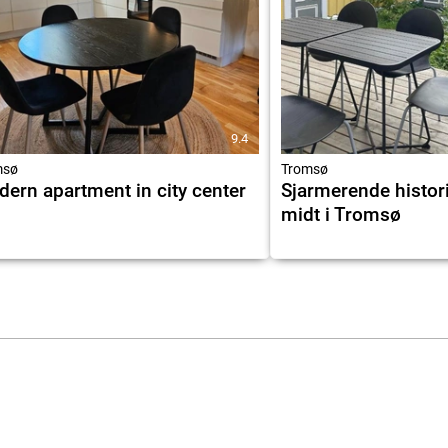
9.4
msø
Tromsø
ern apartment in city center
Sjarmerende histori
midt i Tromsø