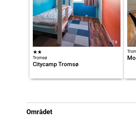
7.8
★
★
Tro
Mod
Tromsø
Citycamp Tromsø
Området