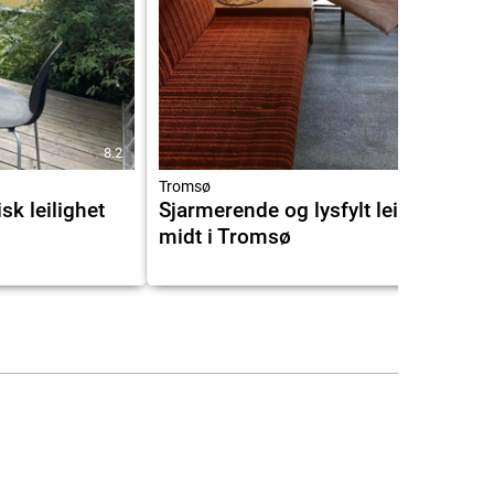
8.2
8.0
Tromsø
sk leilighet
Sjarmerende og lysfylt leilighet
midt i Tromsø