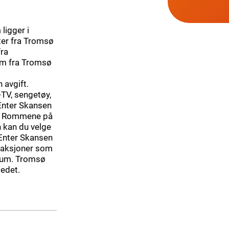
ligger i
er fra Tromsø
fra
 km fra Tromsø
 avgift.
-TV, sengetøy,
Enter Skansen
er. Rommene på
n kan du velge
 Enter Skansen
traksjoner som
eum. Tromsø
tedet.