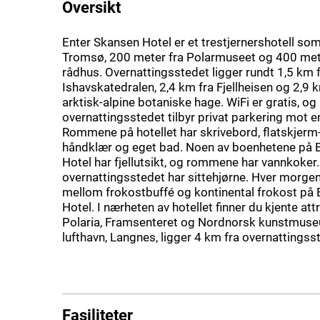
Oversikt
Enter Skansen Hotel er et trestjernershotell som 
Tromsø, 200 meter fra Polarmuseet og 400 met
rådhus. Overnattingsstedet ligger rundt 1,5 km 
Ishavskatedralen, 2,4 km fra Fjellheisen og 2,9
arktisk-alpine botaniske hage. WiFi er gratis, og
overnattingsstedet tilbyr privat parkering mot en
Rommene på hotellet har skrivebord, flatskjerm
håndklær og eget bad. Noen av boenhetene på 
Hotel har fjellutsikt, og rommene har vannkok
overnattingsstedet har sittehjørne. Hver morge
mellom frokostbuffé og kontinental frokost på
Hotel. I nærheten av hotellet finner du kjente at
Polaria, Framsenteret og Nordnorsk kunstmus
lufthavn, Langnes, ligger 4 km fra overnattingss
Fasiliteter