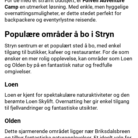
For de med et stramt budsjett, er
Folven Adventure
Camp
en utmerket løsning. Med enkle, men hyggelige
overnattingsmuligheter, er dette stedet perfekt for
backpackere og eventyrlystne reisende.
Populære områder å bo i Stryn
Stryn sentrum er et populært sted å bo, med enkel
tilgang til butikker, kafeer og restauranter. For de som
ønsker en mer rolig opplevelse, kan områder som Loen
og Olden by på en fantastisk natur og fredfulle
omgivelser.
Loen
Loen er kjent for spektakulære naturaktiviteter og den
berømte Loen Skylift. Overnatting her gir enkel tilgang
til fjellvandringer og fantastiske utsikter.
Olden
Dette sjarmerende området ligger nær Briksdalsbreen
og tilbyr fantastiske naturopplevelser. Et ideelt valg for