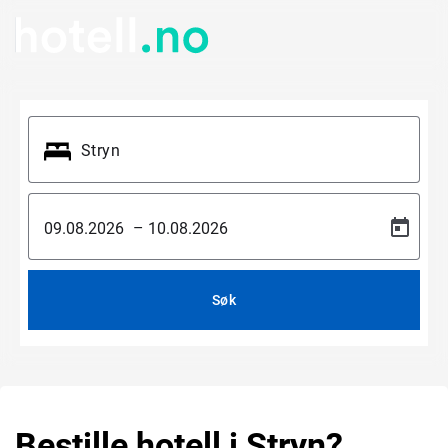
–
Søk
Bestille hotell i Stryn?