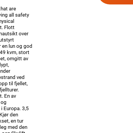
that are
ing all safety
hysical
. Flott
autsikt over
utstyrt
 en lun og god
49 kvm, stort
t, omgitt av
ypt,
under
estrand ved
 til fjellet,
jellturer.
t. En av
 og
i Europa. 3,5
 Kjør den
set, en tur
 deg med den