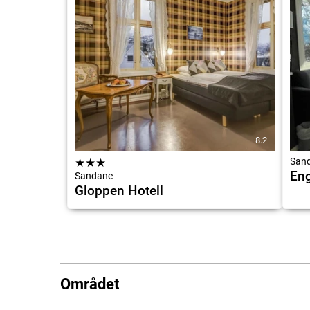
8.2
★
★
★
San
Eng
Sandane
Gloppen Hotell
Området