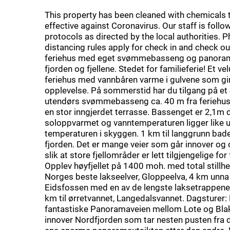
This property has been cleaned with chemicals 
effective against Coronavirus. Our staff is follow
protocols as directed by the local authorities. P
distancing rules apply for check in and check out
feriehus med eget svømmebasseng og panoram
fjorden og fjellene. Stedet for familieferie! Et vel
feriehus med vannbåren varme i gulvene som gir
opplevelse. På sommerstid har du tilgang på et 
utendørs svømmebasseng ca. 40 m fra feriehuse
en stor inngjerdet terrasse. Bassenget er 2,1m d
soloppvarmet og vanntemperaturen ligger like 
temperaturen i skyggen. 1 km til langgrunn bad
fjorden. Det er mange veier som går innover og opp
slik at store fjellområder er lett tilgjengelige for f
Opplev høyfjellet på 1400 moh. med total stillhe
Norges beste lakseelver, Gloppeelva, 4 km unna
Eidsfossen med en av de lengste laksetrappene 
km til ørretvannet, Langedalsvannet. Dagsturer:
fantastiske Panoramaveien mellom Lote og Blak
innover Nordfjorden som tar nesten pusten fra