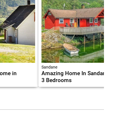
10.0
Sandane
Home in
Amazing Home In Sandane With
3 Bedrooms