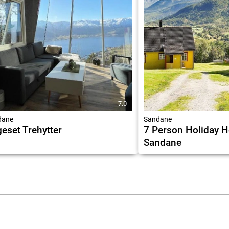
7.0
dane
Sandane
eset Trehytter
7 Person Holiday 
Sandane