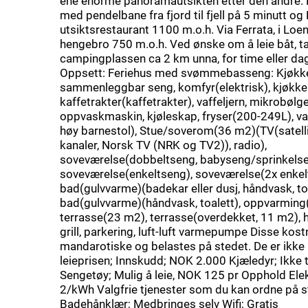
ene enorme panoramautsikten etter den andre. L
med pendelbane fra fjord til fjell på 5 minutt o
utsiktsrestaurant 1100 m.o.h. Via Ferrata, i Loen
hengebro 750 m.o.h. Ved ønske om å leie båt, t
campingplassen ca 2 km unna, for time eller dag
Oppsett: Feriehus med svømmebasseng: Kjøkk
sammenleggbar seng, komfyr(elektrisk), kjøkken
kaffetrakter(kaffetrakter), vaffeljern, mikrobølg
oppvaskmaskin, kjøleskap, fryser(200-249L), v
høy barnestol), Stue/soverom(36 m2)(TV(satelli
kanaler, Norsk TV (NRK og TV2)), radio),
soveværelse(dobbeltseng, babyseng/sprinkelse
soveværelse(enkeltseng), soveværelse(2x enkel
bad(gulvvarme)(badekar eller dusj, håndvask, toa
bad(gulvvarme)(håndvask, toalett), oppvarming(
terrasse(23 m2), terrasse(overdekket, 11 m2), 
grill, parkering, luft-luft varmepumpe Disse kos
mandarotiske og belastes på stedet. De er ikke i
leieprisen; Innskudd; NOK 2.000 Kjæledyr; Ikke ti
Sengetøy; Mulig å leie, NOK 125 pr Opphold Elek
2/kWh Valgfrie tjenester som du kan ordne på s
Badehånklær; Medbringes selv Wifi; Gratis