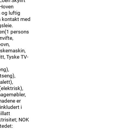
oen Skylift
g Hoven
 og luftig
a kontakt med
sleie.
en(1 persons
vifte,
eovn,
askemaskin,
tt, Tyske TV-
ng),
tseng),
lett),
elektrisk),
hagemøbler,
tnadene er
nkludert i
llatt
trisitet; NOK
tedet: