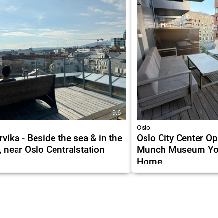
9.6
Oslo
rvika - Beside the sea & in the
Oslo City Center O
y, near Oslo Centralstation
Munch Museum Yo
Home