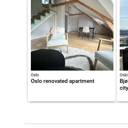
Oslo
Oslo
Oslo renovated apartment
Bjø
cit