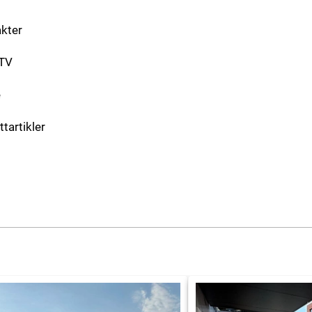
akter
-TV
e
ttartikler