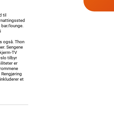
 til
ernattingssted
n bar/lounge.
i
ys også. Thon
ner. Sengene
skjerm-TV
slo tilbyr
liteter er
ar rommene
. Rengjøring
 inkluderer et