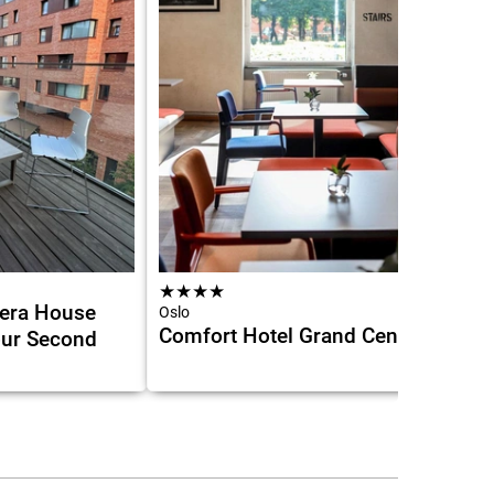
7.7
★
★
★
★
pera House
Oslo
Comfort Hotel Grand Central
ur Second