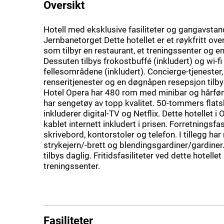
Oversikt
Hotell med eksklusive fasiliteter og gangavstand
Jernbanetorget Dette hotellet er et røykfritt ov
som tilbyr en restaurant, et treningssenter og e
Dessuten tilbys frokostbuffé (inkludert) og wi-fi 
fellesområdene (inkludert). Concierge-tjenester,
renseritjenester og en døgnåpen resepsjon tilb
Hotel Opera har 480 rom med minibar og hårfø
har sengetøy av topp kvalitet. 50-tommers flat
inkluderer digital-TV og Netflix. Dette hotellet i O
kablet internett inkludert i prisen. Forretningsfasi
skrivebord, kontorstoler og telefon. I tillegg h
strykejern/-brett og blendingsgardiner/gardiner
tilbys daglig. Fritidsfasiliteter ved dette hotellet
treningssenter.
Fasiliteter