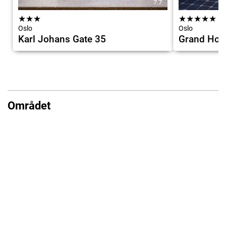
7.7
★
★
★
★
★
★
★
★
Oslo
Oslo
Karl Johans Gate 35
Grand Hote
Området