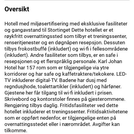
Oversikt
Hotell med miljøsertifisering med eksklusive fasiliteter
og gangavstand til Stortinget Dette hotellet er et
røykfritt overnattingssted som tilbyr et treningssenter,
renseritjenester og en døgnåpen resepsjon. Dessuten
tilbys frokostbuffé (inkludert) og wi-fi i fellesområdene
(inkludert). Andre fasiliteter som tilbys, er en safe i
resepsjonen og et flerspråklig personale. Karl Johan
Hotel har 157 rom som er tilgjengelige via ytre
korridorer og har safe og kaffetraktere/tekokere. LED-
TV inkluderer digital-TV. Badene har dusj med
regndusjhode, toalettartikler (inkludert) og hårføner.
Gjestene her får tilgang til wi-fi inkludert i prisen.
Skrivebord og kontorstoler finnes på gjesterommene.
Rengjøring tilbys daglig. Fritidsfasiliteter ved dette
hotellet inkluderer et treningssenter. Fritidsaktivitetene
som er oppført nedenfor, er tilgjengelige enten på
overnattingsstedet eller i nærområdet. Avgifter kan
tilkomme.