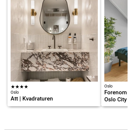
8.4
★
★
★
★
Oslo
Forenom S
Oslo
Att | Kvadraturen
Oslo City H