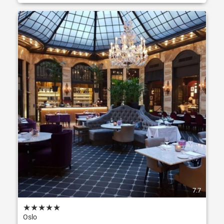
7.7
★
★
★
★
★
Oslo