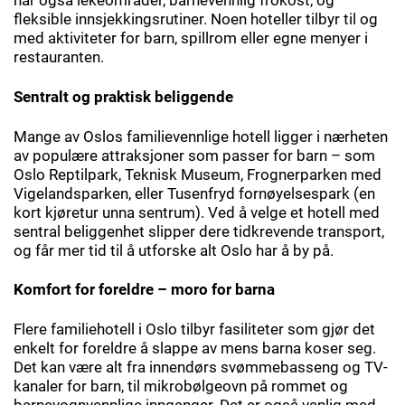
har også lekeområder, barnevennlig frokost, og
fleksible innsjekkingsrutiner. Noen hoteller tilbyr til og
med aktiviteter for barn, spillrom eller egne menyer i
restauranten.
Sentralt og praktisk beliggende
Mange av Oslos familievennlige hotell ligger i nærheten
av populære attraksjoner som passer for barn – som
Oslo Reptilpark, Teknisk Museum, Frognerparken med
Vigelandsparken, eller Tusenfryd fornøyelsespark (en
kort kjøretur unna sentrum). Ved å velge et hotell med
sentral beliggenhet slipper dere tidkrevende transport,
og får mer tid til å utforske alt Oslo har å by på.
Komfort for foreldre – moro for barna
Flere familiehotell i Oslo tilbyr fasiliteter som gjør det
enkelt for foreldre å slappe av mens barna koser seg.
Det kan være alt fra innendørs svømmebasseng og TV-
kanaler for barn, til mikrobølgeovn på rommet og
barnevognvennlige innganger. Det er også vanlig med