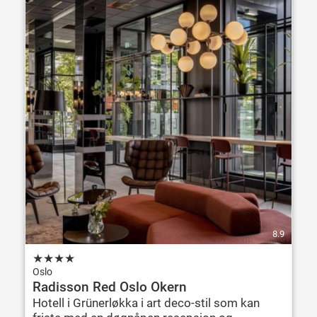
8.9
★
★
★
★
Oslo
Radisson Red Oslo Okern
Hotell i Grünerløkka i art deco-stil som kan