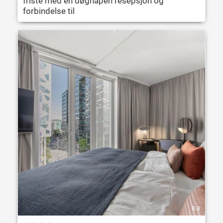
friste med en døgnåpen resepsjon og
forbindelse til
8.8