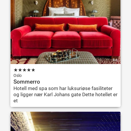
8.6
★
★
★
★
★
Oslo
Sommerro
Hotell med spa som har luksuriøse fasiliteter
og ligger nær Karl Johans gate Dette hotellet er
et