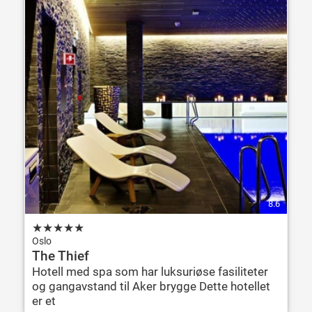
8.6
★
★
★
★
★
Oslo
The Thief
Hotell med spa som har luksuriøse fasiliteter
og gangavstand til Aker brygge Dette hotellet
er et