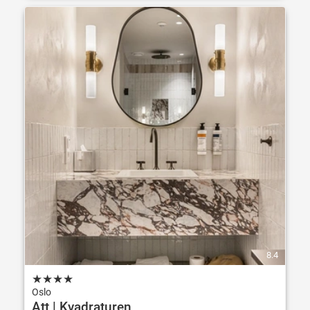
8.4
★
★
★
★
Oslo
Att | Kvadraturen