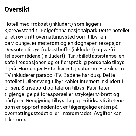
Oversikt
Hotell med frokost (inkludert) som ligger i
kjøreavstand til Folgefonna nasjonalpark Dette hotellet
er et røykfritt overnattingssted som tilbyr en
bar/lounge, et møterom og en døgnåpen resepsjon.
Dessuten tilbys frokostbuffé (inkludert) og wi-fi i
fellesområdene (inkludert). Tur-/billettassistanse, en
safe i resepsjonen og et flerspråklig personale tilbys
også. Hardanger Hotel har 50 gjesterom. Flatskjerm-
TV inkluderer parabol-TV. Badene har dusj. Dette
hotellet i Ullensvang tilbyr kablet internett inkludert i
prisen. Skrivebord og telefon tilbys. Fasiliteter
tilgjengelige på forespørsel er strykejern/-brett og
hårføner. Rengjøring tilbys daglig. Fritidsaktivitetene
som er oppført nedenfor, er tilgjengelige enten på
overnattingsstedet eller i nærområdet. Avgifter kan
tilkomme.