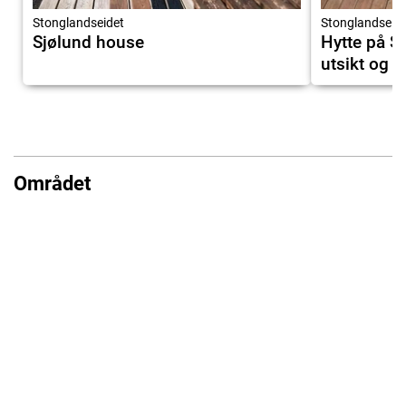
Stonglandseidet
Stonglandseid
Sjølund house
Hytte på S
utsikt og j
Området