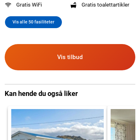
Gratis WiFi
Gratis toalettartikler
Vis alle 50 fasiliteter
Vis tilbud
Kan hende du også liker