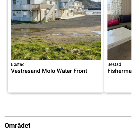
6.5
Bøstad
Bøstad
Vestresand Molo Water Front
Fisherman
Området