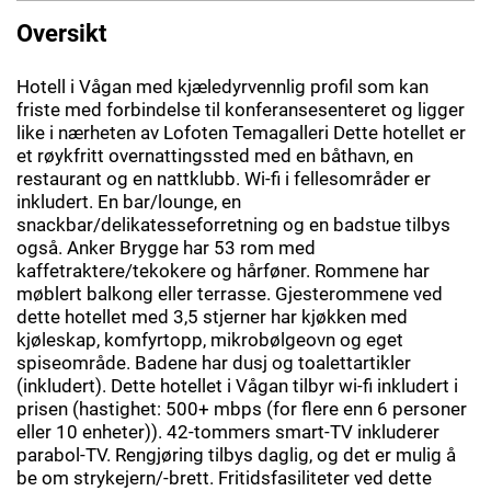
Oversikt
Hotell i Vågan med kjæledyrvennlig profil som kan
friste med forbindelse til konferansesenteret og ligger
like i nærheten av Lofoten Temagalleri Dette hotellet er
et røykfritt overnattingssted med en båthavn, en
restaurant og en nattklubb. Wi-fi i fellesområder er
inkludert. En bar/lounge, en
snackbar/delikatesseforretning og en badstue tilbys
også. Anker Brygge har 53 rom med
kaffetraktere/tekokere og hårføner. Rommene har
møblert balkong eller terrasse. Gjesterommene ved
dette hotellet med 3,5 stjerner har kjøkken med
kjøleskap, komfyrtopp, mikrobølgeovn og eget
spiseområde. Badene har dusj og toalettartikler
(inkludert). Dette hotellet i Vågan tilbyr wi-fi inkludert i
prisen (hastighet: 500+ mbps (for flere enn 6 personer
eller 10 enheter)). 42-tommers smart-TV inkluderer
parabol-TV. Rengjøring tilbys daglig, og det er mulig å
be om strykejern/-brett. Fritidsfasiliteter ved dette