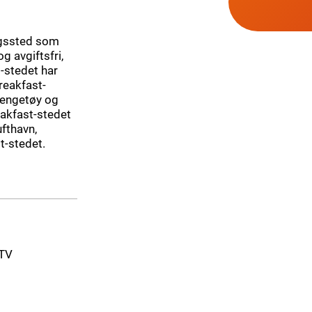
ngssted som
g avgiftsfri,
-stedet har
reakfast-
 sengetøy og
akfast-stedet
ufthavn,
t-stedet.
-TV