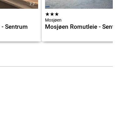
7.7
7.3
★
★
★
Mosjøen
 - Sentrum
Mosjøen Romutleie - Sentrum 2