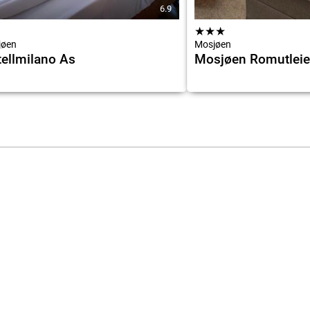
6.9
★
★
★
jøen
Mosjøen
ellmilano As
Mosjøen Romutleie