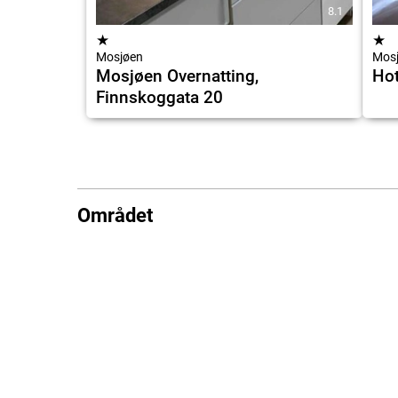
8.1
★
★
Mosjøen
Mos
Mosjøen Overnatting,
Hot
Finnskoggata 20
Området