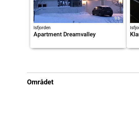
9.6
Isfjorden
Isfj
Apartment Dreamvalley
Kla
Området