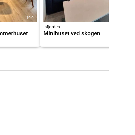
10.0
9.4
Isfjorden
mmerhuset
Minihuset ved skogen