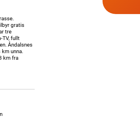
rasse.
lbyr gratis
ar tre
TV, fullt
gen. Åndalsnes
8 km unna.
3 km fra
n