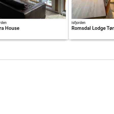
9.7
orden
Isfjorden
ra House
Romsdal Lodge Tø