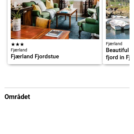
8.3
★
★
★
Fjærland
Beautiful c
Fjærland
Fjærland Fjordstue
fjord in Fj
Området