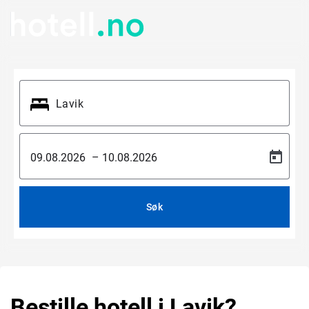
–
Søk
Bestille hotell i Lavik?