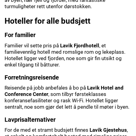
av byen, nær fjell og fjorder, med fantastiske
turmuligheter rett utenfor dørstokken.
Hoteller for alle budsjett
For familier
Familier vil sette pris på
Lavik Fjordhotell
, et
familievennlig hotell med romslige rom og lekeplass.
Hotellet ligger ved fjorden, noe som gir fin utsikt og
enkel tilgang til båtturer.
Forretningsreisende
Reisende på jobb anbefales å bo på
Lavik Hotel and
Conference Center
, som tilbyr førsteklasses
konferansefasiliteter og rask Wi-Fi. Hotellet ligger
sentralt, noe som gjør det lett å pendle til møter i byen.
Lavprisalternativer
For de med et stramt budsjett finnes
Lavik Gjestehus
,