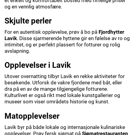
et enkelt og komfortabelt bosted med rimelige priser
og en vennlig atmosfære.
Skjulte perler
For en autentisk opplevelse, prøv å bo på
Fjordhytter
Lavik
. Disse sjarmerende hyttene gir en følelse av ro og
intimitet, og er perfekt plassert for fotturer og rolig
avslapning.
Opplevelser i Lavik
Utover overnatting tilbyr Lavik en rekke aktiviteter for
besøkende. Utforsk de vakre fjordene med båt, eller
dra på en av de mange tilgjengelige fotturene.
Kulturlivet er også rikt med lokale kunstgallerier og
museer som viser områdets historie og kunst.
Matopplevelser
Lavik byr på både lokale og internasjonale kulinariske
opplevelser. Prøv fersk sjømat på
Sjømatrestauranten