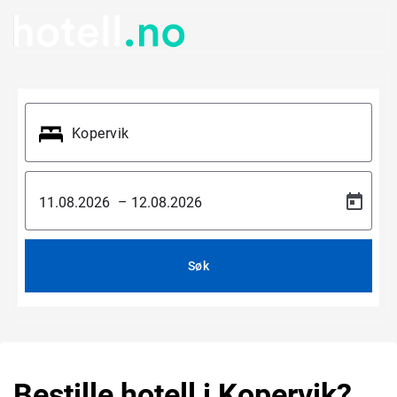
–
Søk
Bestille hotell i Kopervik?