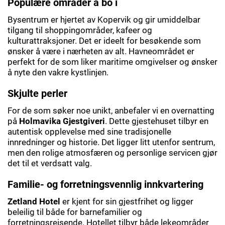
Populære områder å bo i
Bysentrum er hjertet av Kopervik og gir umiddelbar
tilgang til shoppingområder, kafeer og
kulturattraksjoner. Det er ideelt for besøkende som
ønsker å være i nærheten av alt. Havneområdet er
perfekt for de som liker maritime omgivelser og ønsker
å nyte den vakre kystlinjen.
Skjulte perler
For de som søker noe unikt, anbefaler vi en overnatting
på
Holmavika Gjestgiveri
. Dette gjestehuset tilbyr en
autentisk opplevelse med sine tradisjonelle
innredninger og historie. Det ligger litt utenfor sentrum,
men den rolige atmosfæren og personlige servicen gjør
det til et verdsatt valg.
Familie- og forretningsvennlig innkvartering
Zetland Hotel
er kjent for sin gjestfrihet og ligger
beleilig til både for barnefamilier og
forretningsreisende. Hotellet tilbyr både lekeområder