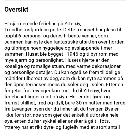
Oversikt
Et sjarmerende feriehus på Ytterøy,
Trondheimsfjordens perle. Dette trehuset har plass til
opptil 6 personer og deres firbente venner, som
sammen kan nyte den fantastiske utsikten over fjorden
og tilbringe noen hyggelige og avslappende timer
sammen. Huset ble bygget i 1946 og tilbyr rom med
mye sjarm og personlighet. Husets hjerte er den
koselige og romslige stuen, med varme dekorasjoner
og personlige detaljer. Du kan også se frem til deilige
måltider tilberedt av deg, som du kan nyte sammen på
den åpne terrassen mens du soler deg i solen. Etter en
fergetur fra Levanger kommer du til Ytterøy, hvor
feriehuset ligger midt på øya. Her er det først og
fremst stillhet, fred og idyll, bare 30 minutter med ferge
fra Levanger, byen der du finner alt du trenger. Øya er
ikke for stor, noe som gjør det enkelt å utforske hele
øya, enten du har sykkel eller ønsker å gå til fots.
Ytterøy har et rikt dyre- og fugleliv med et stort antall