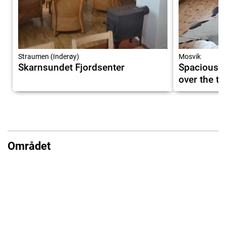
Straumen (Inderøy)
Mosvik
Skarnsundet Fjordsenter
Spacious a
over the t
Området