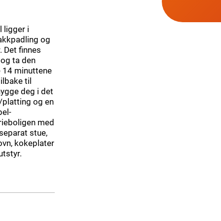
 ligger i
jakkpadling og
. Det finnes
 og ta den
de 14 minuttene
lbake til
hygge deg i det
/platting og en
bel-
erieboligen med
separat stue,
ovn, kokeplater
utstyr.