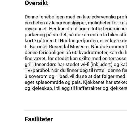
Oversikt
Denne ferieboligen med en kjæledyrvennlig profil
nærheten av langrennsløyper, muligheter for ka
mye annet. Her kan du få noen flotte ferieminner
parkering på stedet, så du kan enten la bilen stå
korte gåturen til Hardangerfjorden, eller kjøre 
til Baroniet Rosendal Museum. Når du kommer ti
denne ferieboligen på 60 kvadratmeter, kan du 
fine været, for stedet kan skilte med en terrasse
grill. Innendørs har stedet wi-fi (inkludert) og ka
TV/parabol. Når du finner deg til rette i denne f
3 soverom og 1 bad, vil du se at det følger med 
eget spiseområde og peis. Kjøkkenet har steke
og kjøleskap, i tillegg til kaffetrakter og kjøkken
Fasiliteter