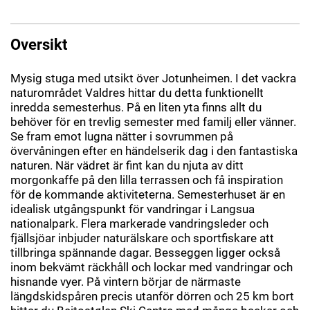
Oversikt
Mysig stuga med utsikt över Jotunheimen. I det vackra
naturområdet Valdres hittar du detta funktionellt
inredda semesterhus. På en liten yta finns allt du
behöver för en trevlig semester med familj eller vänner.
Se fram emot lugna nätter i sovrummen på
övervåningen efter en händelserik dag i den fantastiska
naturen. När vädret är fint kan du njuta av ditt
morgonkaffe på den lilla terrassen och få inspiration
för de kommande aktiviteterna. Semesterhuset är en
idealisk utgångspunkt för vandringar i Langsua
nationalpark. Flera markerade vandringsleder och
fjällsjöar inbjuder naturälskare och sportfiskare att
tillbringa spännande dagar. Besseggen ligger också
inom bekvämt räckhåll och lockar med vandringar och
hisnande vyer. På vintern börjar de närmaste
längdskidspåren precis utanför dörren och 25 km bort