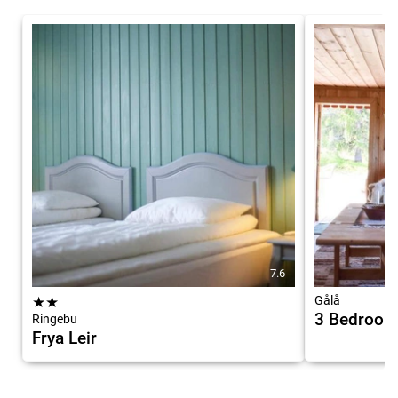
7.6
★
★
Gålå
3 Bedroom
Ringebu
Frya Leir