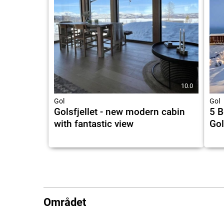
10.0
Gol
Gol
Golsfjellet - new modern cabin
5 B
with fantastic view
Gol
Området