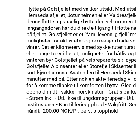
Hytte på Golsfjellet med vakker utsikt. Med utsik
Hemsedalsfjellet, Jotunheimen eller Valdresfjel
denne flotte og koselige hytta deg velkommen. 
inngangsdøren har du direkte tilgang til flotte n
på fjellet. Golsfjellet er et "familievennlig fjell
muligheter for aktiviteter og rekreasjon både 
vinter. Det er kilometervis med sykkelruter, turst
eller lange turer i fjellet, muligheter for båtliv og
vinteren byr Golsfjellet på velpreparerte skiløype
Golsfjellet Alpinsenter eller Storefjell Skisenter 
kort kjøretur unna. Avstanden til Hemsedal Skise
minutter med bil. Etter nok en aktiv feriedag vil
for å komme tilbake til komforten i hytta. Gled de
opphold midt i vakker norsk natur. - Gratis park
- Strøm inkl. - Utl. ikke til ungdomsgrupper - Utl. i
institusjoner - Kun til ferieopphold - Valgfritt: S
håndk; 200.00 NOK/Pr. pers. pr.opphold