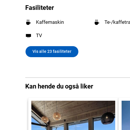
Fasiliteter
Kaffemaskin
Te-/kaffetr
TV
Vis alle 23 fasiliteter
Kan hende du også liker