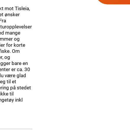
t mot Tisleia,
let ønsker
Fra
aturopplevelser
" med mange
sommer og
ier for korte
 fiske. Om
r, og
ligger bare en
nter er ca. 30
 du være glad
g til et
ering på stedet
kke til
engetøy inkl