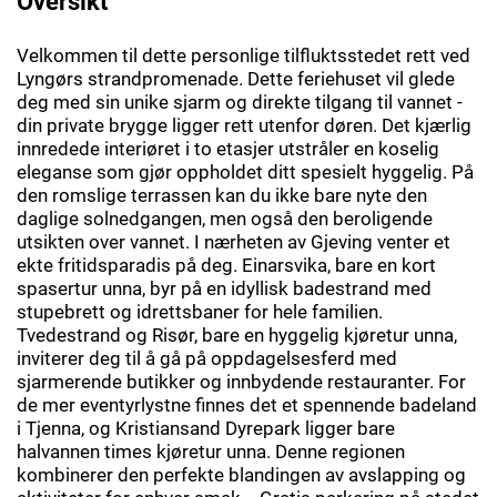
Oversikt
Velkommen til dette personlige tilfluktsstedet rett ved
Lyngørs strandpromenade. Dette feriehuset vil glede
deg med sin unike sjarm og direkte tilgang til vannet -
din private brygge ligger rett utenfor døren. Det kjærlig
innredede interiøret i to etasjer utstråler en koselig
eleganse som gjør oppholdet ditt spesielt hyggelig. På
den romslige terrassen kan du ikke bare nyte den
daglige solnedgangen, men også den beroligende
utsikten over vannet. I nærheten av Gjeving venter et
ekte fritidsparadis på deg. Einarsvika, bare en kort
spasertur unna, byr på en idyllisk badestrand med
stupebrett og idrettsbaner for hele familien.
Tvedestrand og Risør, bare en hyggelig kjøretur unna,
inviterer deg til å gå på oppdagelsesferd med
sjarmerende butikker og innbydende restauranter. For
de mer eventyrlystne finnes det et spennende badeland
i Tjenna, og Kristiansand Dyrepark ligger bare
halvannen times kjøretur unna. Denne regionen
kombinerer den perfekte blandingen av avslapping og