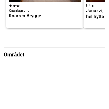
★
★
★
Hitra
Jacuzzi, ut
Knarrlagsund
Knarren Brygge
hel hytte v
Området