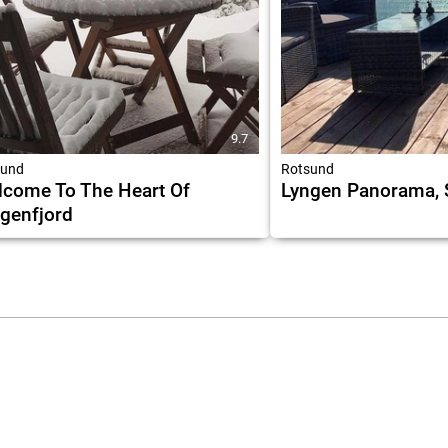
9.7
sund
Rotsund
come To The Heart Of
Lyngen Panorama, 
genfjord