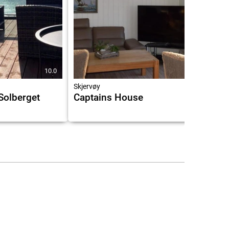
10.0
9.4
Skjervøy
Solberget
Captains House