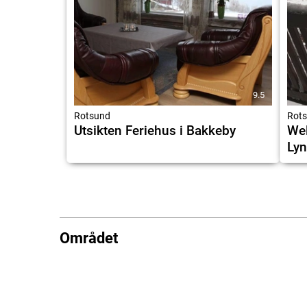
9.5
Rotsund
Rot
Utsikten Feriehus i Bakkeby
Wel
Lyn
Området