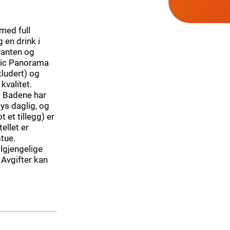
med full
 en drink i
ranten og
ctic Panorama
kludert) og
kvalitet.
n. Badene har
bys daglig, og
 et tillegg) er
tellet er
tue.
ilgjengelige
 Avgifter kan