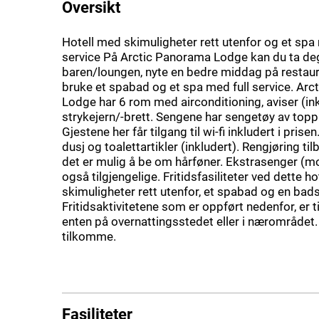
Oversikt
Hotell med skimuligheter rett utenfor og et spa 
service På Arctic Panorama Lodge kan du ta deg
baren/loungen, nyte en bedre middag på restau
bruke et spabad og et spa med full service. Ar
Lodge har 6 rom med airconditioning, aviser (in
strykejern/-brett. Sengene har sengetøy av topp 
Gjestene her får tilgang til wi-fi inkludert i prise
dusj og toalettartikler (inkludert). Rengjøring til
det er mulig å be om hårføner. Ekstrasenger (mot
også tilgjengelige. Fritidsfasiliteter ved dette ho
skimuligheter rett utenfor, et spabad og en bads
Fritidsaktivitetene som er oppført nedenfor, er t
enten på overnattingsstedet eller i nærområdet.
tilkomme.
Fasiliteter