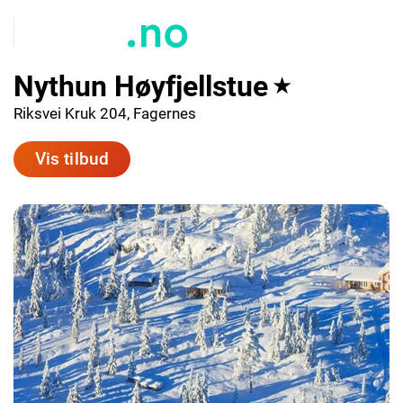
Nythun Høyfjellstue
★
Riksvei Kruk 204, Fagernes
Vis tilbud