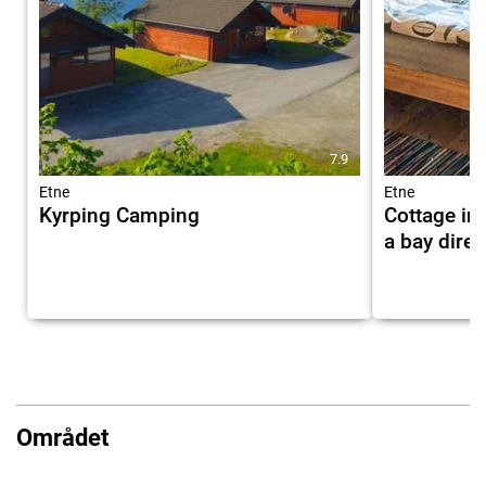
7.9
Etne
Etne
Kyrping Camping
Cottage in 
a bay direc
Området