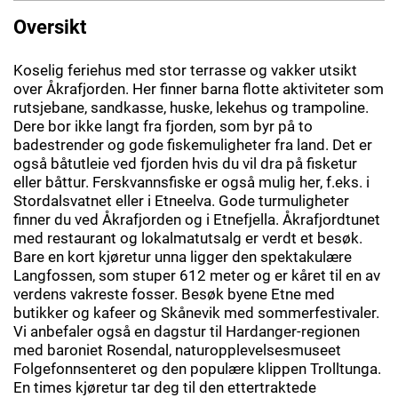
Oversikt
Koselig feriehus med stor terrasse og vakker utsikt
over Åkrafjorden. Her finner barna flotte aktiviteter som
rutsjebane, sandkasse, huske, lekehus og trampoline.
Dere bor ikke langt fra fjorden, som byr på to
badestrender og gode fiskemuligheter fra land. Det er
også båtutleie ved fjorden hvis du vil dra på fisketur
eller båttur. Ferskvannsfiske er også mulig her, f.eks. i
Stordalsvatnet eller i Etneelva. Gode turmuligheter
finner du ved Åkrafjorden og i Etnefjella. Åkrafjordtunet
med restaurant og lokalmatutsalg er verdt et besøk.
Bare en kort kjøretur unna ligger den spektakulære
Langfossen, som stuper 612 meter og er kåret til en av
verdens vakreste fosser. Besøk byene Etne med
butikker og kafeer og Skånevik med sommerfestivaler.
Vi anbefaler også en dagstur til Hardanger-regionen
med baroniet Rosendal, naturopplevelsesmuseet
Folgefonnsenteret og den populære klippen Trolltunga.
En times kjøretur tar deg til den ettertraktede