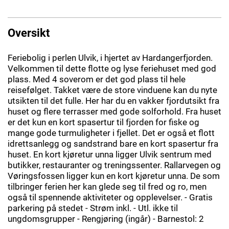
Oversikt
Feriebolig i perlen Ulvik, i hjertet av Hardangerfjorden.
Velkommen til dette flotte og lyse feriehuset med god
plass. Med 4 soverom er det god plass til hele
reisefølget. Takket være de store vinduene kan du nyte
utsikten til det fulle. Her har du en vakker fjordutsikt fra
huset og flere terrasser med gode solforhold. Fra huset
er det kun en kort spasertur til fjorden for fiske og
mange gode turmuligheter i fjellet. Det er også et flott
idrettsanlegg og sandstrand bare en kort spasertur fra
huset. En kort kjøretur unna ligger Ulvik sentrum med
butikker, restauranter og treningssenter. Rallarvegen og
Vøringsfossen ligger kun en kort kjøretur unna. De som
tilbringer ferien her kan glede seg til fred og ro, men
også til spennende aktiviteter og opplevelser. - Gratis
parkering på stedet - Strøm inkl. - Utl. ikke til
ungdomsgrupper - Rengjøring (ingår) - Barnestol: 2