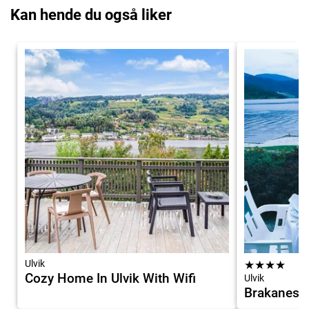
Kan hende du også liker
Ulvik
★
★
★
★
Cozy Home In Ulvik With Wifi
Ulvik
Brakanes H