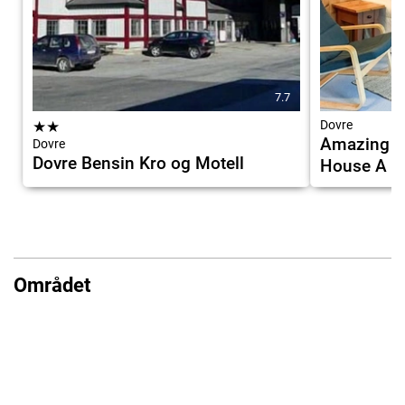
7.7
★
★
Dovre
Amazing H
Dovre
Dovre Bensin Kro og Motell
House A P
Området