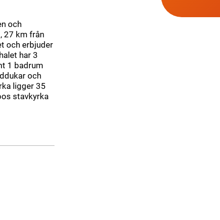
gen och
, 27 km från
et och erbjuder
halet har 3
mt 1 badrum
nddukar och
rka ligger 35
rpos stavkyrka