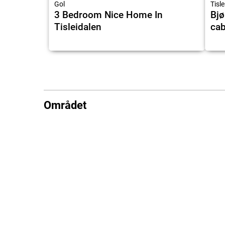
Gol
Tisl
3 Bedroom Nice Home In
Bjø
Tisleidalen
cab
Området